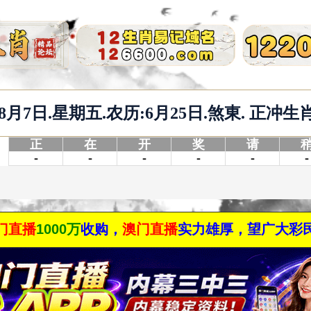
8
7
月
日.
星期五.
农历:
6
月
25
日.
煞
東.
正冲生肖
门直播
1000万
收购，
澳门直播
实力雄厚，望广大彩