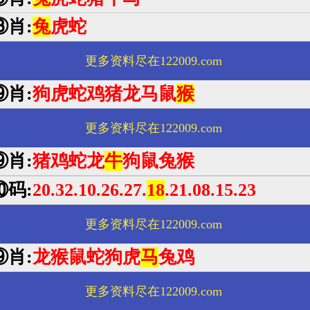
③肖:
兔
虎蛇
更多资料尽在122009.com
⑨肖:
狗虎蛇鸡猪龙马鼠
猴
更多资料尽在122009.com
⑨肖:
猪鸡蛇龙
牛
狗鼠兔猴
⑩码:
20.32.10.26.27.
18
.21.08.15.23
更多资料尽在122009.com
⑨肖:
龙猴鼠蛇狗虎
马
兔鸡
更多资料尽在122009.com