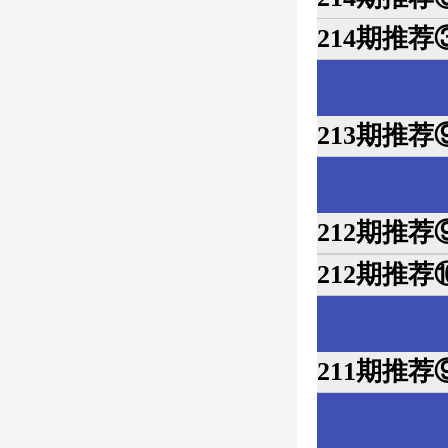
214期推荐
213期推荐
212期推荐
212期推荐
211期推荐