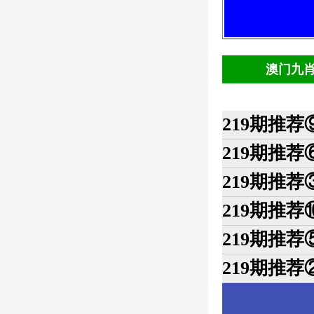
澳门九
219期推荐
219期推荐
219期推荐
219期推荐
219期推荐
219期推荐